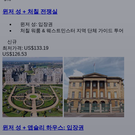
윈저 성 + 처칠 전쟁실
윈저 성: 입장권
처칠 워룸 & 웨스트민스터 지역 단체 가이드 투어
신규
최저가격:
US$133.19
US$126.53
윈저 성 + 앱슬리 하우스: 입장권