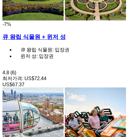
-7%
큐 왕립 식물원 + 윈저 성
큐 왕립 식물원: 입장권
윈저 성: 입장권
4.8
(6)
최저가격:
US$72.44
US$67.37