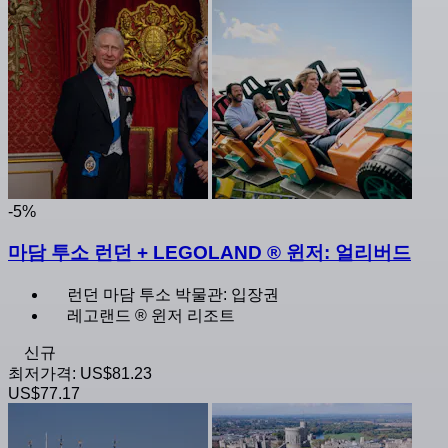
-5%
마담 투소 런던 + LEGOLAND ® 윈저: 얼리버드
런던 마담 투소 박물관: 입장권
레고랜드 ® 윈저 리조트
신규
최저가격:
US$81.23
US$77.17