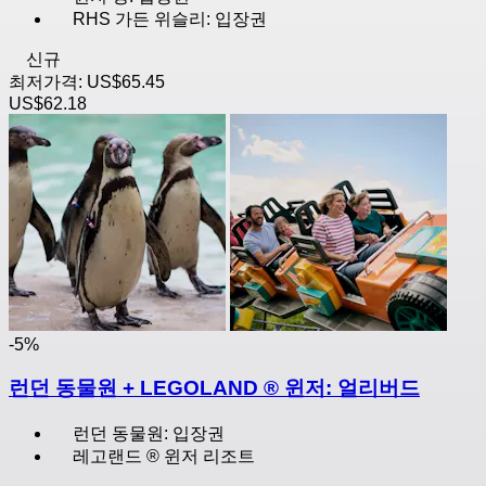
RHS 가든 위슬리: 입장권
신규
최저가격:
US$65.45
US$62.18
-5%
런던 동물원 + LEGOLAND ® 윈저: 얼리버드
런던 동물원: 입장권
레고랜드 ® 윈저 리조트