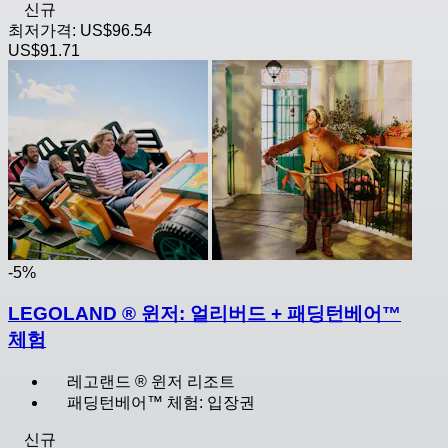
신규
최저가격:
US$96.54
US$91.71
-5%
LEGOLAND ® 윈저: 얼리버드 + 패딩턴베어™
체험
레고랜드 ® 윈저 리조트
패딩턴베어™ 체험: 입장권
신규