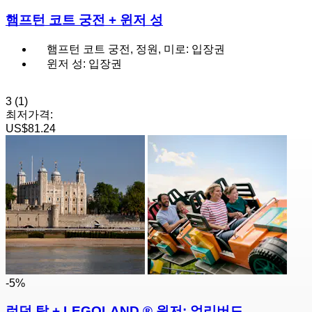
햄프턴 코트 궁전 + 윈저 성
햄프턴 코트 궁전, 정원, 미로: 입장권
윈저 성: 입장권
3
(1)
최저가격:
US$81.24
-5%
런던 탑 + LEGOLAND ® 윈저: 얼리버드