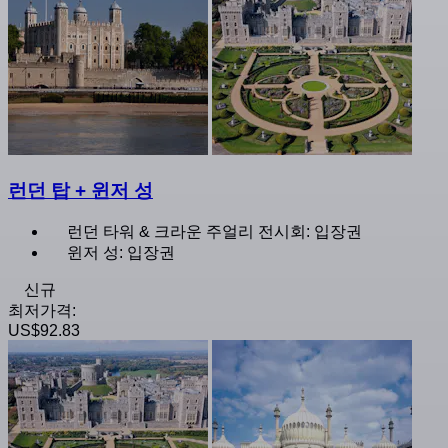
런던 탑 + 윈저 성
런던 타워 & 크라운 주얼리 전시회: 입장권
윈저 성: 입장권
신규
최저가격:
US$92.83