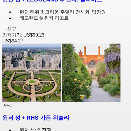
런던 타워 & 크라운 주얼리 전시회: 입장권
레고랜드 ® 윈저 리조트
신규
최저가격:
US$99.23
US$94.27
-5%
윈저 성 + RHS 가든 위슬리
윈저 성: 입장권