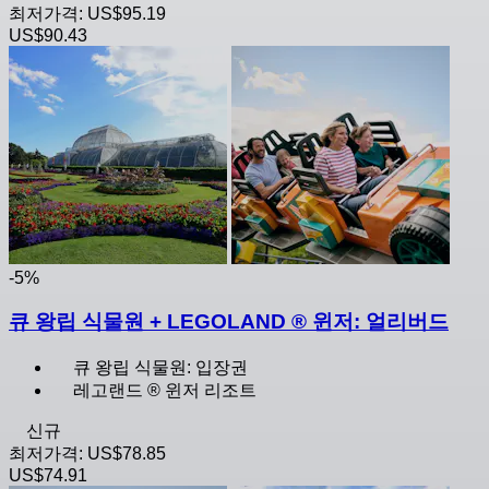
최저가격:
US$95.19
US$90.43
-5%
큐 왕립 식물원 + LEGOLAND ® 윈저: 얼리버드
큐 왕립 식물원: 입장권
레고랜드 ® 윈저 리조트
신규
최저가격:
US$78.85
US$74.91