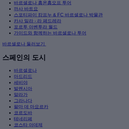
바르셀로나 홉온홉오프 투어
까사 바트요
스포티파이 캄프누 & FC 바르셀로나 박물관
카사 밀라 - 라 페드레라
포르투 아벤투라 월드
가이드와 함께하는 바르셀로나 투어
바르셀로나 둘러보기
스페인의 도시
바르셀로나
마드리드
세비야
발렌시아
말라가
그라나다
팔마 데 마요르카
코르도바
테네리페
코스타 아데제