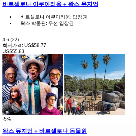
바르셀로나 아쿠아리움 + 왁스 뮤지엄
바르셀로나 아쿠아리움: 입장권
왁스 박물관: 우선 입장권
4.6
(32)
최저가격:
US$58.77
US$55.83
-5%
왁스 뮤지엄 + 바르셀로나 동물원