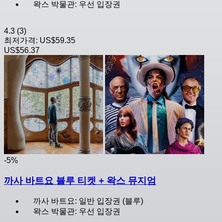
왁스 박물관: 우선 입장권
4.3
(3)
최저가격:
US$59.35
US$56.37
-5%
까사 바트요 블루 티켓 + 왁스 뮤지엄
까사 바트요: 일반 입장권 (블루)
왁스 박물관: 우선 입장권