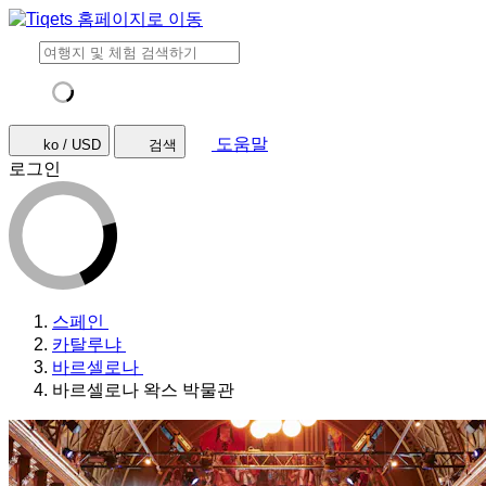
도움말
ko / USD
검색
로그인
스페인
카탈루냐
바르셀로나
바르셀로나 왁스 박물관