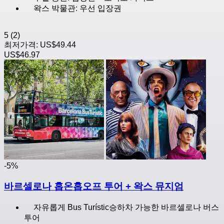
왁스 박물관: 우선 입장권
5
(2)
최저가격:
US$49.44
US$46.97
-5%
바르셀로나 홉온홉오프 투어 + 왁스 뮤지엄
자유롭게 Bus Turístic승하차 가능한 바르셀로나 버스
투어