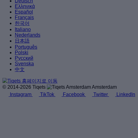
Deutsch
Ελληνικά
Español
Français
한국어
Italiano
Nederlands
日本語
Português
Polski
Русский
Svenska
中文
© 2014-2026 Tiqets
Amsterdam
Instagram
TikTok
Facebook
Twitter
LinkedIn