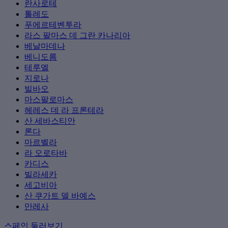
란사로테
톨레도
푸에르테벤투라
라스 팔마스 데 그란 카나리아
베날마데나
베니도름
테루엘
지로나
빌바오
마스팔로마스
헤레스 데 라 프론테라
산 세바스티안
론다
마르벨라
라 오로타바
카디스
빌라세카
세고비아
산 쿠가트 델 바예스
만레사
스페인 둘러보기