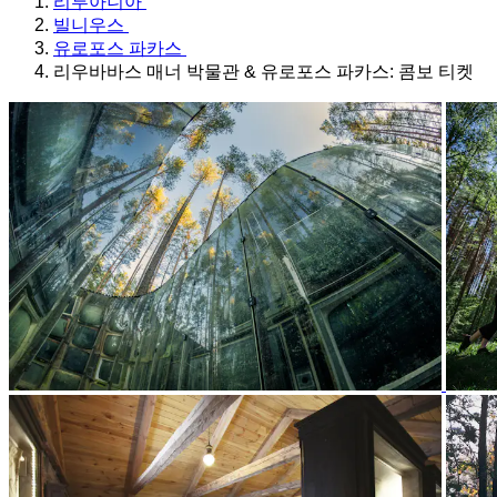
리투아니아
빌니우스
유로포스 파카스
리우바바스 매너 박물관 & 유로포스 파카스: 콤보 티켓