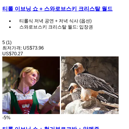
티롤 이브닝 쇼 + 스와로브스키 크리스탈 월드
티롤식 저녁 공연 + 저녁 식사 (옵션)
스와로브스키 크리스탈 월드: 입장권
5
(1)
최저가격:
US$73.96
US$70.27
-5%