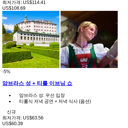
최저가격:
US$114.41
US$108.69
-5%
암브라스 성 + 티롤 이브닝 쇼
암브라스 성: 우선 입장
티롤식 저녁 공연 + 저녁 식사 (옵션)
신규
최저가격:
US$63.56
US$60.39