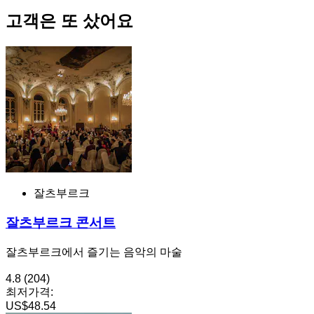
고객은 또 샀어요
잘츠부르크
잘츠부르크 콘서트
잘츠부르크에서 즐기는 음악의 마술
4.8
(204)
최저가격:
US$48.54