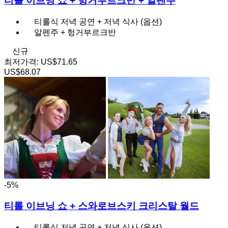
티롤 이브닝 쇼 + 헝거부르크반 + 알펜주
티롤식 저녁 공연 + 저녁 식사 (옵션)
알펜주 + 헝거부르크반
신규
최저가격:
US$71.65
US$68.07
-5%
티롤 이브닝 쇼 + 스와로브스키 크리스탈 월드
티롤식 저녁 공연 + 저녁 식사 (옵션)