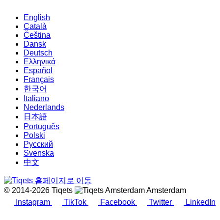
English
Català
Čeština
Dansk
Deutsch
Ελληνικά
Español
Français
한국어
Italiano
Nederlands
日本語
Português
Polski
Русский
Svenska
中文
© 2014-2026 Tiqets
Amsterdam
Instagram
TikTok
Facebook
Twitter
LinkedIn