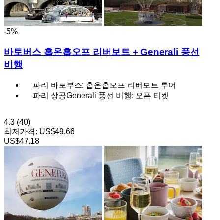
-5%
바토버스 홉온홉오프 리버보트 + Generali 풍선
비행
파리 바토부스: 홉온홉오프 리버보트 투어
파리 상공Generali 풍선 비행: 오픈 티켓
4.3
(40)
최저가격:
US$49.66
US$47.18