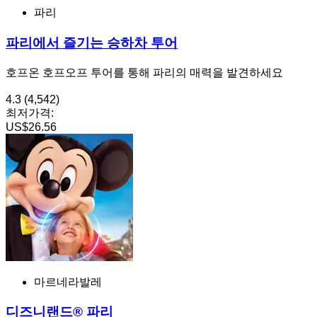
파리
파리에서 즐기는 승하차 투어
호프온 호프오프 투어를 통해 파리의 매력을 발견하세요
4.3
(4,542)
최저가격:
US$26.56
마르네라발레
디즈니랜드® 파리