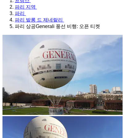
프랑스
파리 지역
파리
파리 발롱 드 제네랄리
파리 상공Generali 풍선 비행: 오픈 티켓