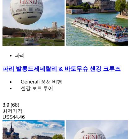
파리
파리 발롱드제네랄리 & 바토무슈 센강 크루즈
Generali 풍선 비행
센강 보트 투어
3.9
(68)
최저가격:
US$44.46