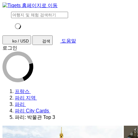
도움말
ko / USD
검색
로그인
프랑스
파리 지역
파리
파리 City Cards
파리: 박물관 Top 3