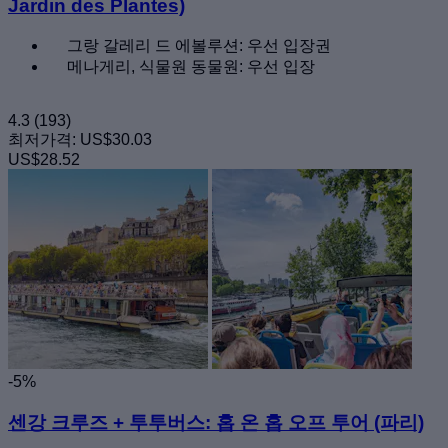
Jardin des Plantes)
그랑 갈레리 드 에볼루션: 우선 입장권
메나게리, 식물원 동물원: 우선 입장
4.3
(193)
최저가격:
US$30.03
US$28.52
-5%
센강 크루즈 + 투투버스: 홉 온 홉 오프 투어 (파리)