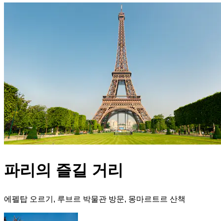
파리의 즐길 거리
에펠탑 오르기, 루브르 박물관 방문, 몽마르트르 산책