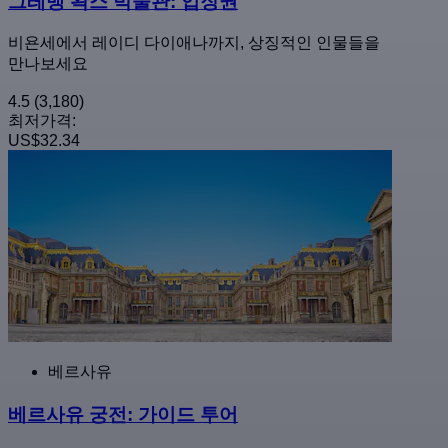
그레뱅 왁스 박물관: 입장권
비욘세에서 레이디 다이애나까지, 상징적인 인물들을
만나보세요
4.5
(3,180)
최저가격:
US$32.34
베르사유
베르사유 궁전: 가이드 투어