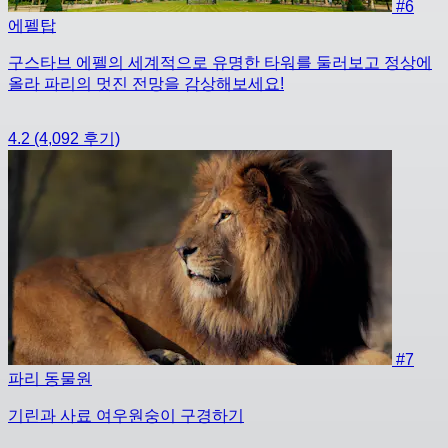
#6
에펠탑
구스타브 에펠의 세계적으로 유명한 타워를 둘러보고 정상에
올라 파리의 멋진 전망을 감상해보세요!
4.2
(4,092 후기)
#7
파리 동물원
기린과 사료 여우원숭이 구경하기