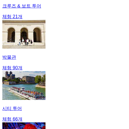
크루즈 & 보트 투어
체험 21개
박물관
체험 90개
시티 투어
체험 66개