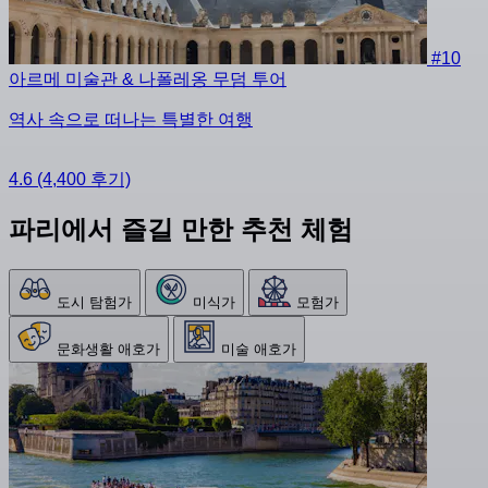
#10
아르메 미술관 & 나폴레옹 무덤 투어
역사 속으로 떠나는 특별한 여행
4.6
(4,400 후기)
파리에서 즐길 만한 추천 체험
도시 탐험가
미식가
모험가
문화생활 애호가
미술 애호가