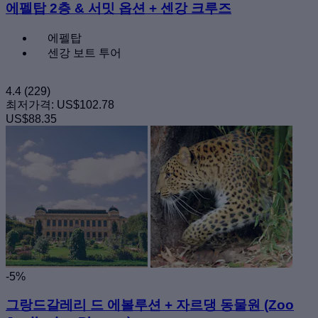
에펠탑 2층 & 서밋 옵션 + 센강 크루즈
에펠탑
센강 보트 투어
4.4
(229)
최저가격:
US$102.78
US$88.35
-5%
그랑드갈레리 드 에볼루션 + 자르댕 동물원 (Zoo