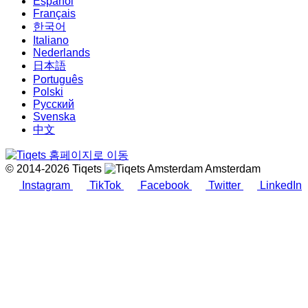
Español
Français
한국어
Italiano
Nederlands
日本語
Português
Polski
Русский
Svenska
中文
© 2014-2026 Tiqets
Amsterdam
Instagram
TikTok
Facebook
Twitter
LinkedIn