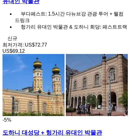
유대인 박물관
부다페스트: 1.5시간 다뉴브강 관광 투어 + 웰컴
드링크
헝가리 유대인 박물관 & 도하니 회당: 패스트트랙
신규
최저가격:
US$72.77
US$69.12
-5%
도하니 대성당 + 헝가리 유대인 박물관