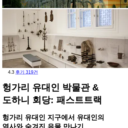
4.3
후기 319건
헝가리 유대인 박물관 &
도하니 회당: 패스트트랙
헝가리 유대인 지구에서 유대인의
역사와 숨겨진 유물 만나기