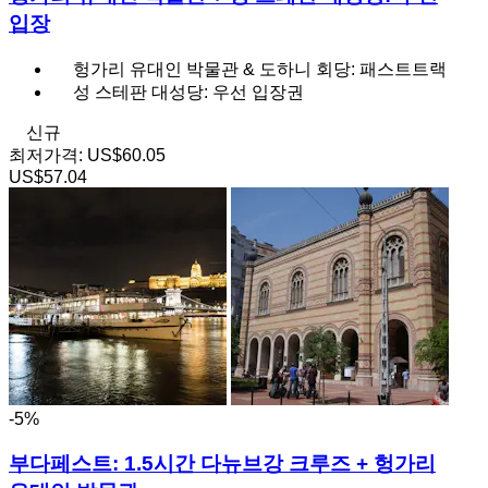
입장
헝가리 유대인 박물관 & 도하니 회당: 패스트트랙
성 스테판 대성당: 우선 입장권
신규
최저가격:
US$60.05
US$57.04
-5%
부다페스트: 1.5시간 다뉴브강 크루즈 + 헝가리