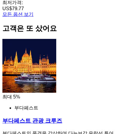
최저가격:
US$79.77
모든 옵션 보기
고객은 또 샀어요
최대 5%
부다페스트
부다페스트 관광 크루즈
부다페스트의 풍경을 감상하며 다뉴브강 유람선 투어