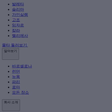
발레타
슬리마
가인실렘
고조
임자르
칼라
멜리에사
몰타 둘러보기
알아보기
바르셀로나
런던
뉴욕
파리
로마
모든 장소
회사 소개