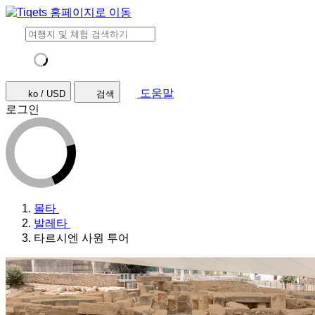
도움말
ko / USD
검색
로그인
몰타
발레타
타르시엔 사원 투어