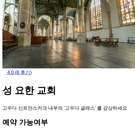
4.0
(8 후기)
성 요한 교회
고우다 신트얀스커크 내부의 '고우다 글래스' 를 감상하세요
예약 가능여부