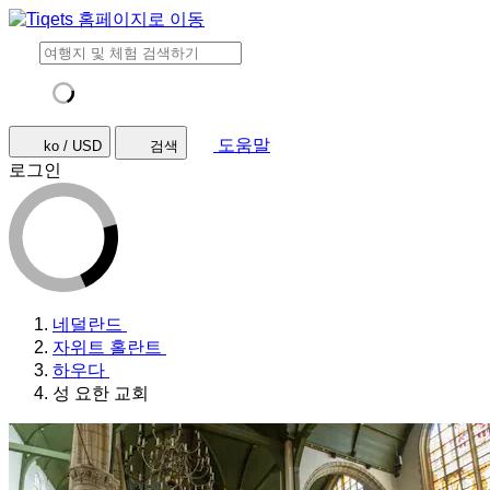
도움말
ko / USD
검색
로그인
네덜란드
자위트 홀란트
하우다
성 요한 교회