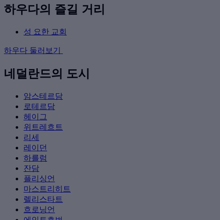
하우다의 즐길 거리
성 요한 교회
하우다 둘러보기
네덜란드의 도시
암스테르담
로테르담
헤이그
위트레흐트
리세
레이던
하를럼
잔담
플리싱언
마스트리히트
렐리스타트
흐로닝언
에인트호번