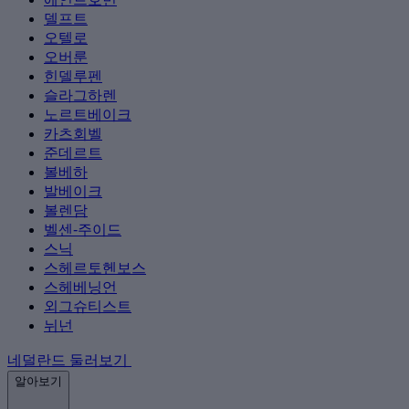
델프트
오텔로
오버룬
힌델루펜
슬라그하렌
노르트베이크
카츠회벨
준데르트
볼베하
발베이크
볼렌담
벨센-주이드
스닉
스헤르토헨보스
스헤베닝언
외그슈티스트
뉘넌
네덜란드 둘러보기
알아보기