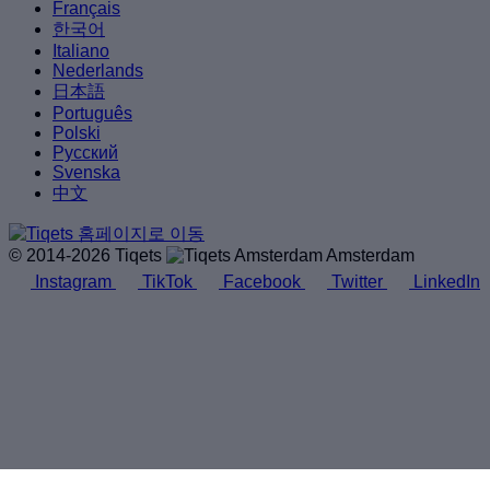
Français
한국어
Italiano
Nederlands
日本語
Português
Polski
Русский
Svenska
中文
© 2014-2026 Tiqets
Amsterdam
Instagram
TikTok
Facebook
Twitter
LinkedIn