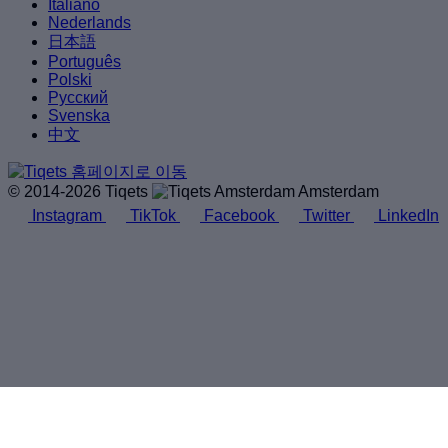
Italiano
Nederlands
日本語
Português
Polski
Русский
Svenska
中文
© 2014-2026 Tiqets
Amsterdam
Instagram
TikTok
Facebook
Twitter
LinkedIn