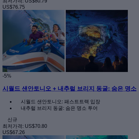
최저가격:
US$80.79
US$76.75
-5%
시월드 샌안토니오 + 내추럴 브리지 동굴: 숨은 명소
시월드 샌안토니오: 패스트트랙 입장
내추럴 브리지 동굴: 숨은 명소 투어
신규
최저가격:
US$70.80
US$67.26