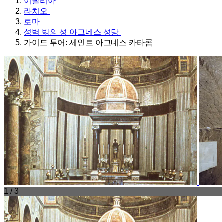
이탈리아
라치오
로마
성벽 밖의 성 아그네스 성당
가이드 투어: 세인트 아그네스 카타콤
1 / 3