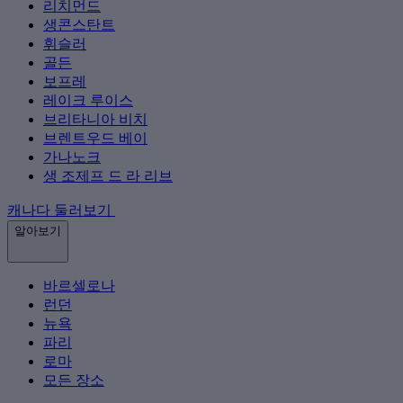
리치먼드
생콘스탄트
휘슬러
골든
보프레
레이크 루이스
브리타니아 비치
브렌트우드 베이
가나노크
생 조제프 드 라 리브
캐나다 둘러보기
알아보기
바르셀로나
런던
뉴욕
파리
로마
모든 장소