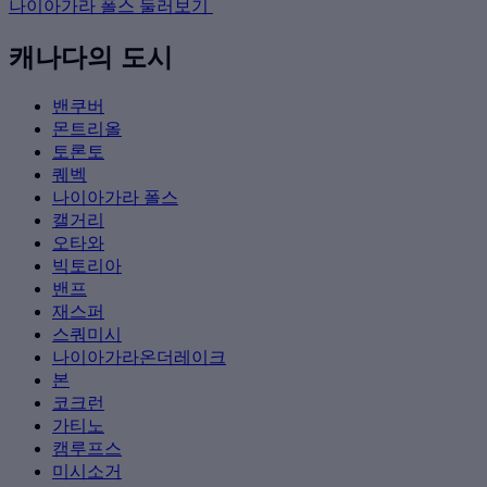
나이아가라 폴스 둘러보기
캐나다의 도시
밴쿠버
몬트리올
토론토
퀘벡
나이아가라 폴스
캘거리
오타와
빅토리아
밴프
재스퍼
스쿼미시
나이아가라온더레이크
본
코크런
가티노
캠루프스
미시소거