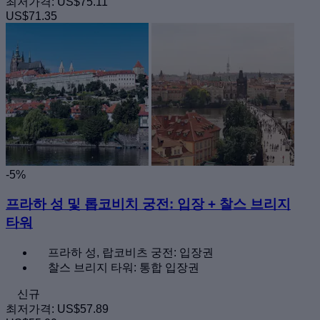
최저가격:
US$75.11
US$71.35
-5%
프라하 성 및 롭코비치 궁전: 입장 + 찰스 브리지
타워
프라하 성, 랍코비츠 궁전: 입장권
찰스 브리지 타워: 통합 입장권
신규
최저가격:
US$57.89