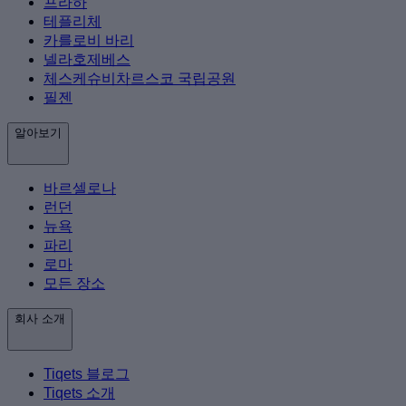
프라하
테플리체
카를로비 바리
넬라호제베스
체스케슈비차르스코 국립공원
필젠
알아보기
바르셀로나
런던
뉴욕
파리
로마
모든 장소
회사 소개
Tiqets 블로그
Tiqets 소개