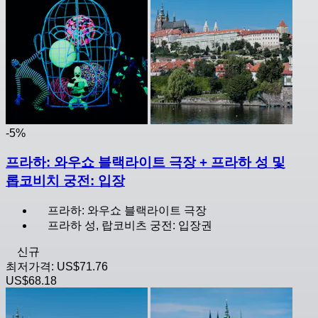
-5%
프라하: 와우쇼 블랙라이트 극장 + 프라하 성 및
롭코비치 궁전: 입장
프라하: 와우쇼 블랙라이트 극장
프라하 성, 랍코비츠 궁전: 입장권
신규
최저가격:
US$71.76
US$68.18