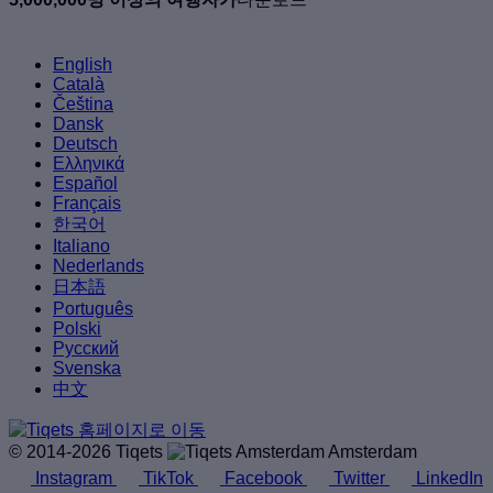
English
Català
Čeština
Dansk
Deutsch
Ελληνικά
Español
Français
한국어
Italiano
Nederlands
日本語
Português
Polski
Русский
Svenska
中文
© 2014-2026 Tiqets
Amsterdam
Instagram
TikTok
Facebook
Twitter
LinkedIn