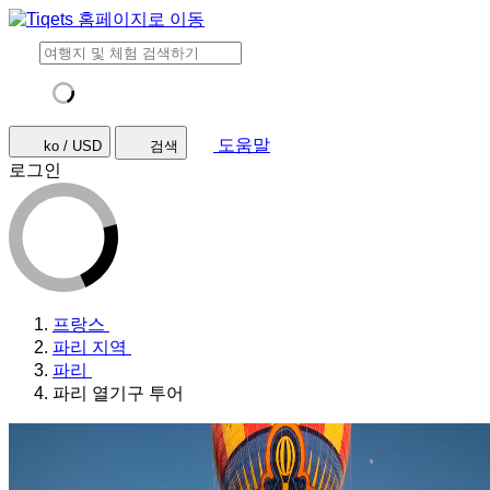
도움말
ko / USD
검색
로그인
프랑스
파리 지역
파리
파리 열기구 투어