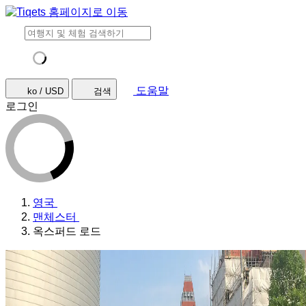
도움말
ko / USD
검색
로그인
영국
맨체스터
옥스퍼드 로드