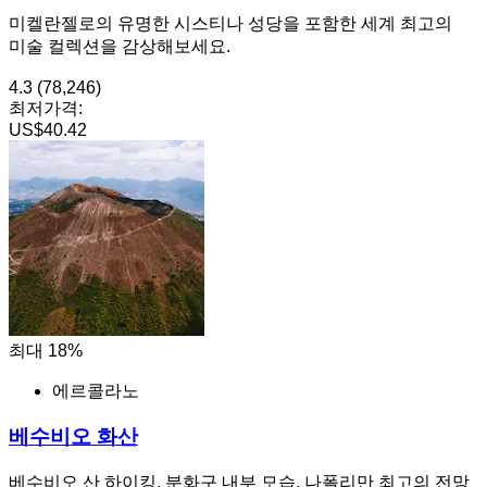
미켈란젤로의 유명한 시스티나 성당을 포함한 세계 최고의
미술 컬렉션을 감상해보세요.
4.3
(78,246)
최저가격:
US$40.42
최대 18%
에르콜라노
베수비오 화산
베수비오 산 하이킹, 분화구 내부 모습, 나폴리만 최고의 전망