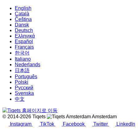
English
Català
Čeština
Dansk
Deutsch
Ελληνικά
Español
Français
한국어
Italiano
Nederlands
日本語
Português
Polski
Русский
Svenska
中文
© 2014-2026 Tiqets
Amsterdam
Instagram
TikTok
Facebook
Twitter
LinkedIn