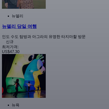
뉴델리
뉴델리 당일 여행
인도 수도 탐방과 아그라의 유명한 타지마할 방문
신규
최저가격:
US$47.30
뉴욕