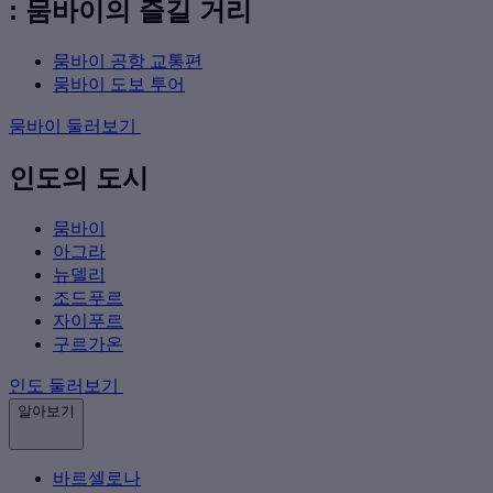
: 뭄바이의 즐길 거리
뭄바이 공항 교통편
뭄바이 도보 투어
뭄바이 둘러보기
인도의 도시
뭄바이
아그라
뉴델리
조드푸르
자이푸르
구르가온
인도 둘러보기
알아보기
바르셀로나