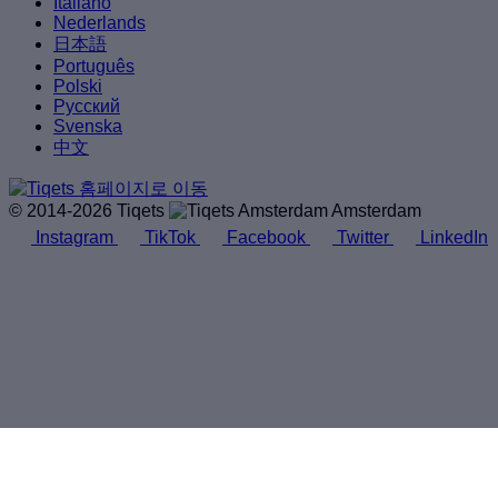
Italiano
Nederlands
日本語
Português
Polski
Русский
Svenska
中文
© 2014-2026 Tiqets
Amsterdam
Instagram
TikTok
Facebook
Twitter
LinkedIn