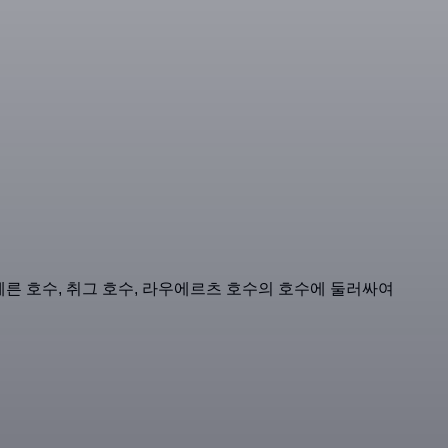
체른 호수, 취그 호수, 라우에르츠 호수의 호수에 둘러싸여