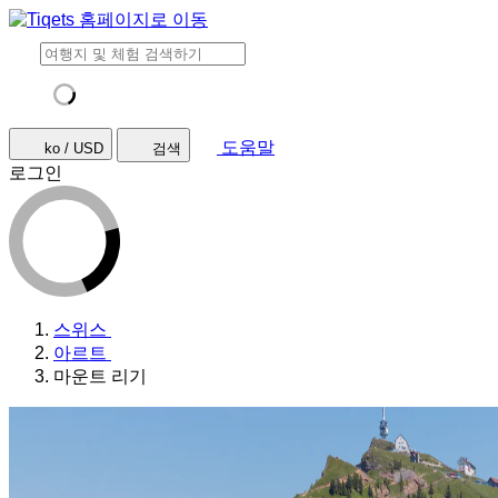
도움말
ko / USD
검색
로그인
스위스
아르트
마운트 리기