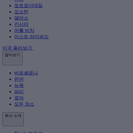
포트로더데일
오스틴
댈러스
키시미
머틀 비치
이스트 러더퍼드
미국 둘러보기
알아보기
바르셀로나
런던
뉴욕
파리
로마
모든 장소
회사 소개