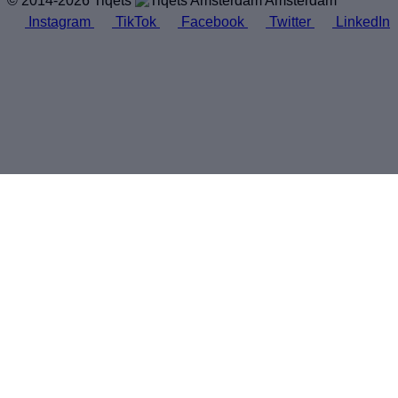
© 2014-2026 Tiqets
Amsterdam
Instagram
TikTok
Facebook
Twitter
LinkedIn