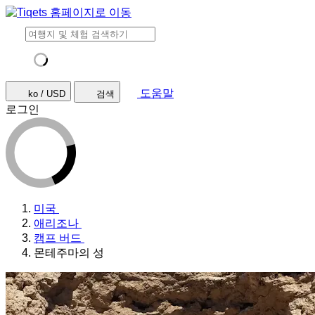
도움말
ko / USD
검색
로그인
미국
애리조나
캠프 버드
몬테주마의 성