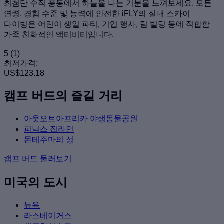
최첨단 수직 풍동에서 하늘을 나는 기분을 느껴보세요. 모든
연령, 경험 수준 및 능력에 안전한 iFLY의 실내 스카이
다이빙은 어린이 생일 파티, 기업 행사, 팀 빌딩 등에 적합한
가족 친화적인 액티비티입니다.
5
(1)
최저가격:
US$123.18
캠프 버드의 즐길 거리
아웃오브아프리카 야생동물공원
피닉스 집라인
몬테주마의 성
캠프 버드 둘러보기
미국의 도시
뉴욕
라스베이거스