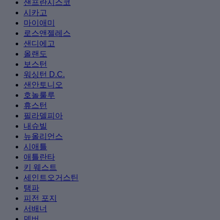
샌프란시스코
시카고
마이애미
로스앤젤레스
샌디에고
올랜도
보스턴
워싱턴 D.C.
샌안토니오
호놀룰루
휴스턴
필라델피아
내슈빌
뉴올리언스
시애틀
애틀란타
키 웨스트
세인트오거스틴
탬파
피전 포지
서배너
덴버