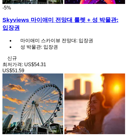
-5%
Skyviews 마이애미 전망대 룰렛 + 성 박물관:
입장권
마이애미 스카이뷰 전망대: 입장권
성 박물관: 입장권
신규
최저가격:
US$54.31
US$51.59