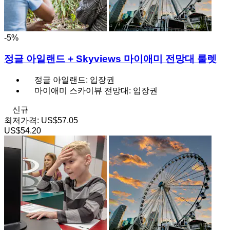
-5%
정글 아일랜드 + Skyviews 마이애미 전망대 룰렛
정글 아일랜드: 입장권
마이애미 스카이뷰 전망대: 입장권
신규
최저가격:
US$57.05
US$54.20