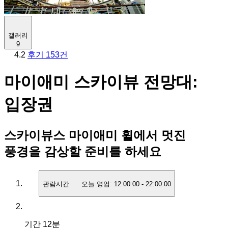
갤러리
9
4.2
후기 153건
마이애미 스카이뷰 전망대:
입장권
스카이뷰스 마이애미 휠에서 멋진
풍경을 감상할 준비를 하세요
관람시간
오늘 영업:
12:00:00
-
22:00:00
기간
12분