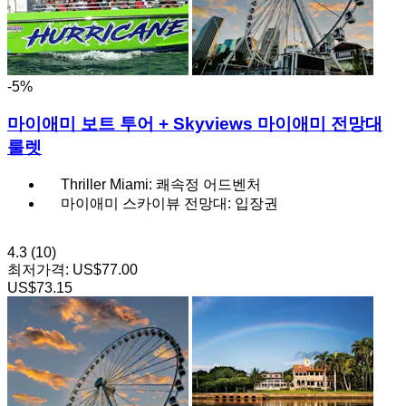
-5%
마이애미 보트 투어 + Skyviews 마이애미 전망대
룰렛
Thriller Miami: 쾌속정 어드벤처
마이애미 스카이뷰 전망대: 입장권
4.3
(10)
최저가격:
US$77.00
US$73.15