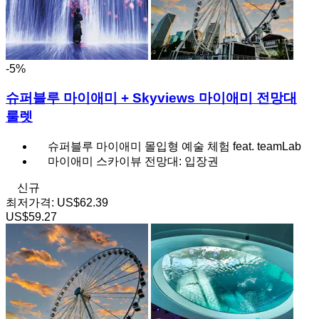
-5%
슈퍼블루 마이애미 + Skyviews 마이애미 전망대
룰렛
슈퍼블루 마이애미 몰입형 예술 체험 feat. teamLab
마이애미 스카이뷰 전망대: 입장권
신규
최저가격:
US$62.39
US$59.27