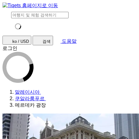
도움말
ko / USD
검색
로그인
말레이시아
쿠알라룸푸르
메르데카 광장