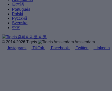
日本語
Português
Polski
Русский
Svenska
中文
© 2014-2026 Tiqets
Amsterdam
Instagram
TikTok
Facebook
Twitter
LinkedIn