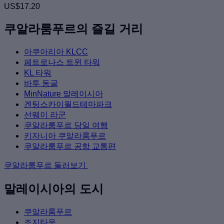
US$17.20
쿠알라룸푸르의 즐길 거리
아쿠아리아 KLCC
페트로나스 트윈 타워
KL 타워
바투 동굴
MinNature 말레이시아
겐팅스카이월드테마파크
선웨이 라군
쿠알라룸푸르 당일 여행
키자니아 쿠알라룸푸르
쿠알라룸푸르 공항 교통편
쿠알라룸푸르 둘러보기
말레이시아의 도시
쿠알라룸푸르
조지타운