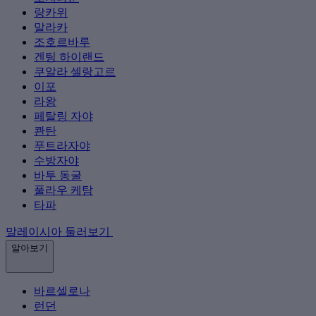
랑카위
말라카
조호르바루
겐팅 하이랜드
쿠알라 셀랑고르
이포
라왕
페탈링 자야
콴탄
푸트라자야
수방자야
바투 동굴
풀라우 케탐
타파
말레이시아 둘러보기
알아보기
바르셀로나
런던