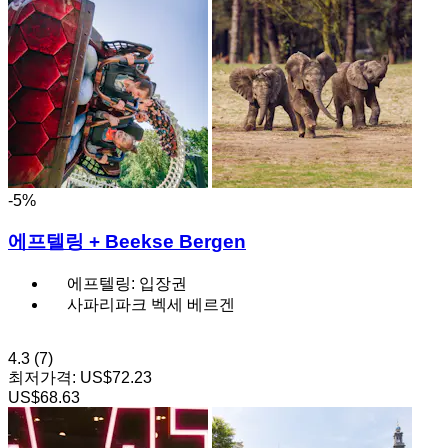
-5%
에프텔링 + Beekse Bergen
에프텔링: 입장권
사파리파크 벡세 베르겐
4.3
(7)
최저가격:
US$72.23
US$68.63