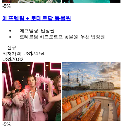
-5%
에프텔링 + 로테르담 동물원
에프텔링: 입장권
로테르담 비즈도르프 동물원: 우선 입장권
신규
최저가격:
US$74.54
US$70.82
-5%