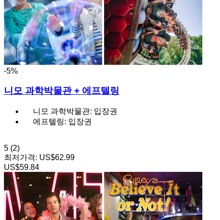
-5%
니모 과학박물관 + 에프텔링
니모 과학박물관: 입장권
에프텔링: 입장권
5
(2)
최저가격:
US$62.99
US$59.84