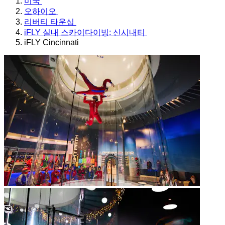
미국
오하이오
리버티 타운십
iFLY 실내 스카이다이빙: 신시내티
iFLY Cincinnati