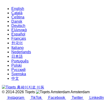
English
Català
Čeština
Dansk
Deutsch
Ελληνικά
Español
Français
한국어
Italiano
Nederlands
日本語
Português
Polski
Русский
Svenska
中文
© 2014-2026 Tiqets
Amsterdam
Instagram
TikTok
Facebook
Twitter
LinkedIn