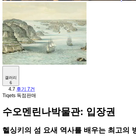
갤러리
6
4.7
후기 7건
Tiqets 독점판매
수오멘린나박물관: 입장권
헬싱키의 섬 요새 역사를 배우는 최고의 