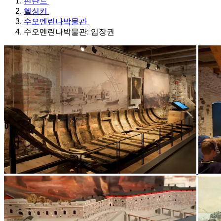
핀란드
헬싱키
수오멘린나박물관
수오멘린나박물관: 입장권