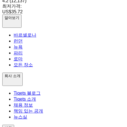
4.2
(12,137)
최저가격:
US$35.72
알아보기
바르셀로나
런던
뉴욕
파리
로마
모든 장소
회사 소개
Tiqets 블로그
Tiqets 소개
채용 정보
책임 있는 공개
뉴스실