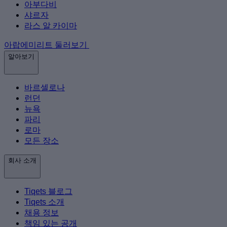
아부다비
샤르자
라스 알 카이마
아랍에미리트 둘러보기
알아보기
바르셀로나
런던
뉴욕
파리
로마
모든 장소
회사 소개
Tiqets 블로그
Tiqets 소개
채용 정보
책임 있는 공개