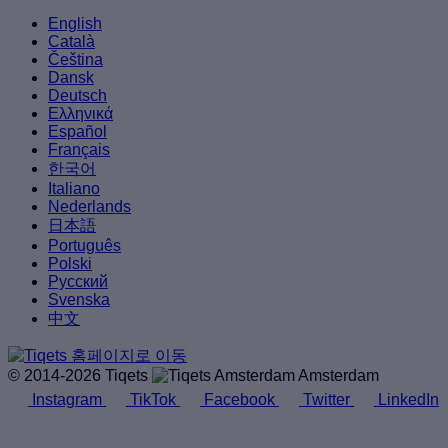
English
Català
Čeština
Dansk
Deutsch
Ελληνικά
Español
Français
한국어
Italiano
Nederlands
日本語
Português
Polski
Русский
Svenska
中文
© 2014-2026 Tiqets
Amsterdam
Instagram
TikTok
Facebook
Twitter
LinkedIn