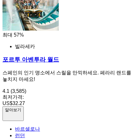
최대 57%
빌라세카
포르투 아벤투라 월드
스페인의 인기 명소에서 스릴을 만끽하세요. 페라리 랜드를
놓치지 마세요!
4.1
(3,585)
최저가격:
US$32.27
알아보기
바르셀로나
런던