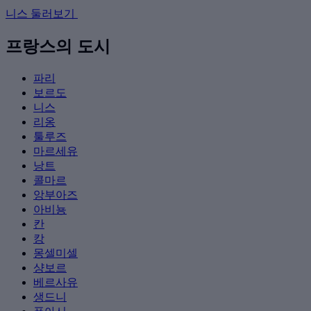
니스 둘러보기
프랑스의 도시
파리
보르도
니스
리옹
툴루즈
마르세유
낭트
콜마르
앙부아즈
아비뇽
칸
캉
몽셀미셀
샹보르
베르사유
생드니