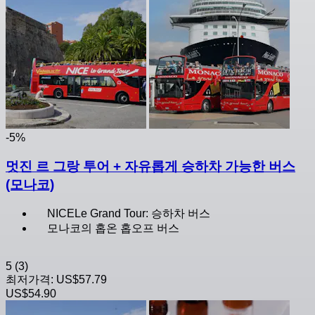
-5%
멋진 르 그랑 투어 + 자유롭게 승하차 가능한 버스
(모나코)
NICELe Grand Tour: 승하차 버스
모나코의 홉온 홉오프 버스
5
(3)
최저가격:
US$57.79
US$54.90