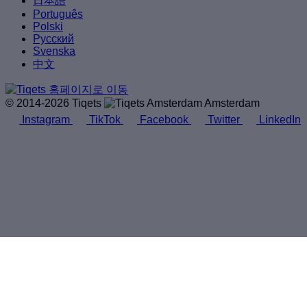
日本語
Português
Polski
Русский
Svenska
中文
© 2014-2026 Tiqets
Amsterdam
Instagram
TikTok
Facebook
Twitter
LinkedIn