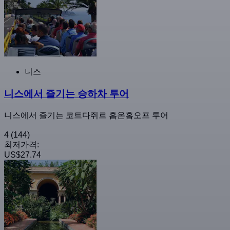
니스
니스에서 즐기는 승하차 투어
니스에서 즐기는 코트다쥐르 홉온홉오프 투어
4
(144)
최저가격:
US$27.74