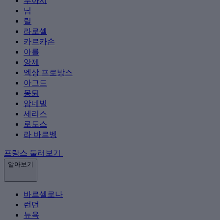
푸아시
님
릴
라로셸
카르카손
아를
앙제
엑상 프로방스
아그드
몽퇴
암네빌
세리스
로도스
라 바르벵
프랑스 둘러보기
알아보기
바르셀로나
런던
뉴욕