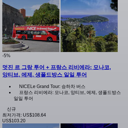
-5%
멋진 르 그랑 투어 + 프랑스 리비에라: 모나코,
앙티브, 에제, 생폴드방스 일일 투어
NICELe Grand Tour: 승하차 버스
프랑스 리비에라: 모나코, 앙티브, 에제, 생폴드방스
일일 투어
신규
최저가격:
US$108.64
US$103.20