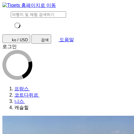
도움말
ko / USD
검색
로그인
프랑스
코트다쥐르
니스
캐슬힐