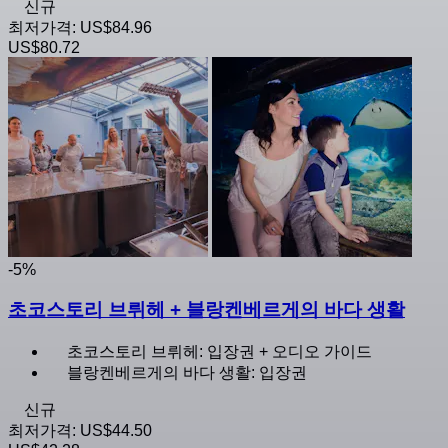
신규
최저가격:
US$84.96
US$80.72
-5%
초코스토리 브뤼헤 + 블랑켄베르게의 바다 생활
초코스토리 브뤼헤: 입장권 + 오디오 가이드
블랑켄베르게의 바다 생활: 입장권
신규
최저가격:
US$44.50