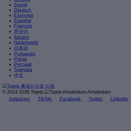
Dansk
Deutsch
Ελληνικά
Español
Français
한국어
Italiano
Nederlands
日本語
Português
Polski
Русский
Svenska
中文
© 2014-2026 Tiqets
Amsterdam
Instagram
TikTok
Facebook
Twitter
LinkedIn