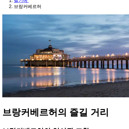
벨기에
브랑커베르허
브랑커베르허의 즐길 거리