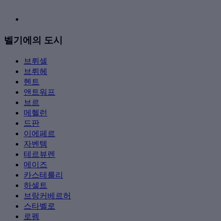
벨기에의 도시
브뤼셀
브뤼헤
헨트
앤트워프
브르
메헬런
드판
이에페르
자벤템
테르뷰렌
메이즈
카스테를리
하셀트
브랑커베르허
스타벨로
로펨