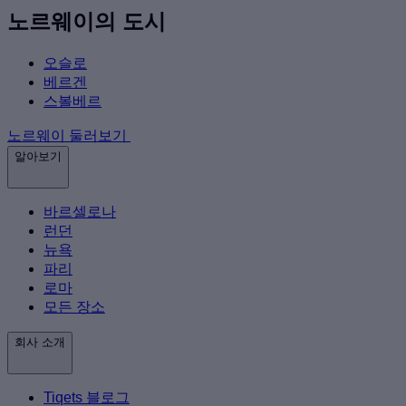
노르웨이의 도시
오슬로
베르겐
스볼베르
노르웨이 둘러보기
알아보기
바르셀로나
런던
뉴욕
파리
로마
모든 장소
회사 소개
Tiqets 블로그