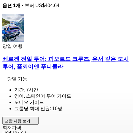
옵션 1개
• 부터
US$404.64
당일 여행
베르겐 전일 투어: 피오르드 크루즈, 유서 깊은 도시
투어, 플뢰이엔 푸니쿨라
당일 가능
기간: 7시간
영어, 스페인어 투어 가이드
오디오 가이드
그룹당 최대 인원: 10명
포함 사항 보기
최저가격: