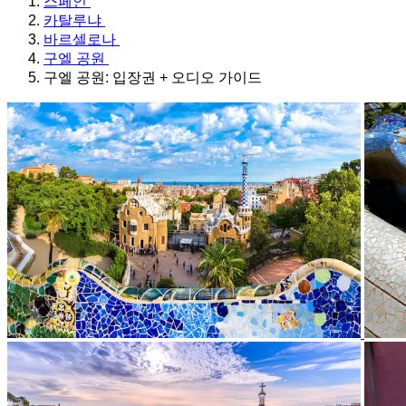
스페인
카탈루냐
바르셀로나
구엘 공원
구엘 공원: 입장권 + 오디오 가이드