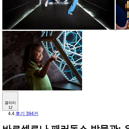
갤러리
12
4.4
후기 394건