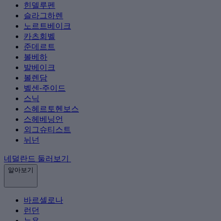
힌델루펜
슬라그하렌
노르트베이크
카츠회벨
준데르트
볼베하
발베이크
볼렌담
벨센-주이드
스닉
스헤르토헨보스
스헤베닝언
외그슈티스트
뉘넌
네덜란드 둘러보기
알아보기
바르셀로나
런던
뉴욕