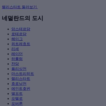
렐리스타트 둘러보기
네덜란드의 도시
암스테르담
로테르담
헤이그
위트레흐트
리세
레이던
하를럼
잔담
플리싱언
마스트리히트
렐리스타트
흐로닝언
에인트호번
델프트
오텔로
오버룬