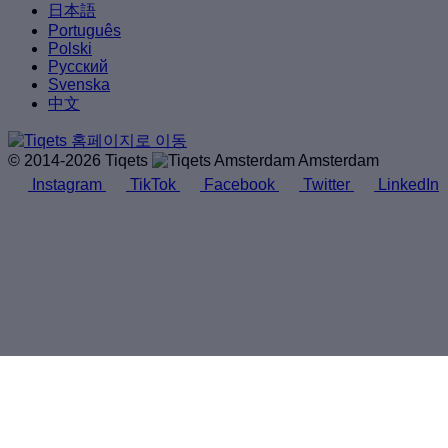
日本語
Português
Polski
Русский
Svenska
中文
© 2014-2026 Tiqets
Amsterdam
Instagram
TikTok
Facebook
Twitter
LinkedIn