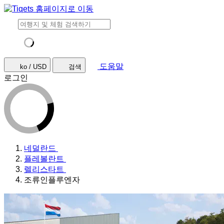
도움말
ko / USD
검색
로그인
네덜란드
플레볼란트
렐리스타트
조류인플루엔자