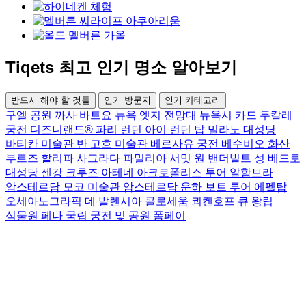
Tiqets 최고 인기 명소 알아보기
반드시 해야 할 것들
인기 방문지
인기 카테고리
구엘 공원
까사 바트요
뉴욕 엣지 전망대
뉴욕시 카드
두칼레
궁전
디즈니랜드® 파리
런던 아이
런던 탑
밀라노 대성당
바티칸 미술관
반 고흐 미술관
베르사유 궁전
베수비오 화산
부르즈 할리파
사그라다 파밀리아
서밋 원 밴더빌트
성 베드로
대성당
센강 크루즈
아테네 아크로폴리스 투어
알함브라
암스테르담 모코 미술관
암스테르담 운하 보트 투어
에펠탑
오세아노그라픽 데 발렌시아
콜로세움
쾨켄호프
큐 왕립
식물원
페나 국립 궁전 및 공원
폼페이