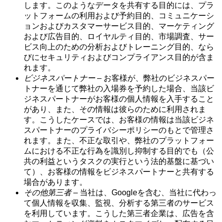
します。このようなデータを共有する目的には、プラ
ットフォームの利用および予約目的、コミュニケーシ
ョンおよびカスタマーサービス目的、マーケティング
および広告目的、ロイヤルティ目的、市場調査、サー
ビス向上のための分析およびトレーニング目的、なら
びにセキュリティおよびコンプライアンス目的が含ま
れます。
ビジネスパートナー
– お客様が、弊社のビジネスパー
トナーを通じて弊社の入場券を予約した場合、当該ビ
ジネスパートナーがお客様の個人情報を入手すること
があり、また、その情報は彼らのために利用されま
す。こうしたケースでは、お客様の情報は当該ビジネ
スパートナーのプライバシーポリシーのもとで管理さ
れます。また、不正な取引や、弊社のプラットフォー
ムにおける不正な行為を識別し抑制する目的でも（公
共の利益というタスクの実行という法的基盤に基づい
て）、お客様の情報をビジネスパートナーと共有する
場合があります。
その他第三者
– 当社は、Googleを含む、当社に代わっ
て個人情報を収集、監視、分析する第三者のサービス
を利用しています。こうした第三者企業は、広告を含