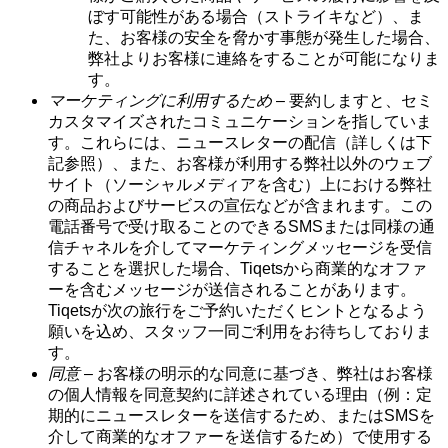
ぼす可能性がある場合（ストライキなど）、ま
た、お客様の安全を脅かす事態が発生した場合、
弊社よりお客様に連絡をすることが可能になりま
す。
マーケティングに利用するため
– 要約しますと、セミ
カスタマイズされたコミュニケーションを指していま
す。これらには、ニュースレターの配信（詳しくは下
記参照）、また、お客様が利用する弊社以外のウェブ
サイト（ソーシャルメディアを含む）上における弊社
の商品およびサービスの宣伝などが含まれます。この
電話番号で受け取ることのできるSMSまたは同様の通
信チャネルを介してマーケティングメッセージを受信
することを選択した場合、Tiqetsから商業的なオファ
ーを含むメッセージが送信されることがあります。
Tiqetsが次の旅行をご予約いただくヒントとなるよう
願いを込め、スタッフ一同ご利用をお待ちしておりま
す。
同意
– お客様の明示的な同意に基づき、弊社はお客様
の個人情報を同意契約に詳述されている理由（例：定
期的にニュースレターを送信するため、またはSMSを
介して商業的なオファーを送信するため）で使用する