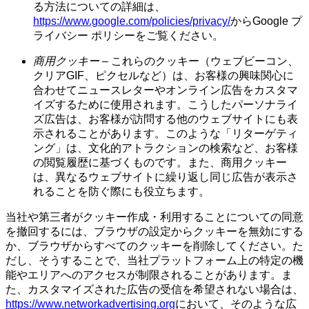
る方法についての詳細は、
https://www.google.com/policies/privacy/
からGoogle プ
ライバシー ポリシーをご覧ください。
商用クッキー
– これらのクッキー（ウェブビーコン、
クリアGIF、ピクセルなど）は、お客様の興味関心に
合わせてニュースレターやオンライン広告をカスタマ
イズするために使用されます。こうしたパーソナライ
ズ広告は、お客様が訪問する他のウェブサイトにも表
示されることがあります。このような「リターゲティ
ング」は、文化的アトラクションの検索など、お客様
の閲覧履歴に基づくものです。また、商用クッキー
は、異なるウェブサイトに繰り返し同じ広告が表示さ
れることを防ぐ際にも役立ちます。
当社や第三者がクッキー作成・利用することについての同意
を撤回するには、ブラウザの設定からクッキーを無効にする
か、ブラウザからすべてのクッキーを削除してください。た
だし、そうすることで、当社プラットフォーム上の特定の機
能やエリアへのアクセスが制限されることがあります。ま
た、カスタマイズされた広告の受信を希望されない場合は、
https://www.networkadvertising.org
において、そのような広