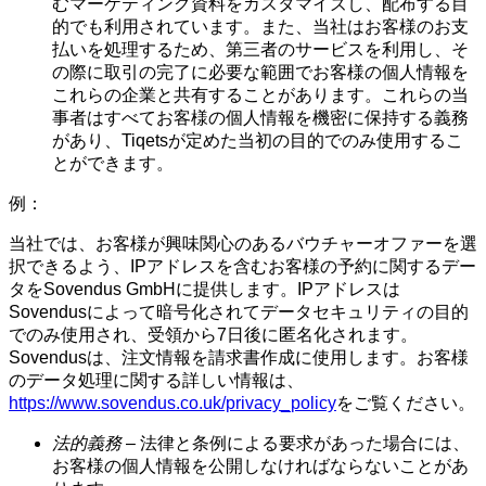
むマーケティング資料をカスタマイズし、配布する目
的でも利用されています。また、当社はお客様のお支
払いを処理するため、第三者のサービスを利用し、そ
の際に取引の完了に必要な範囲でお客様の個人情報を
これらの企業と共有することがあります。これらの当
事者はすべてお客様の個人情報を機密に保持する義務
があり、Tiqetsが定めた当初の目的でのみ使用するこ
とができます。
例：
当社では、お客様が興味関心のあるバウチャーオファーを選
択できるよう、IPアドレスを含むお客様の予約に関するデー
タをSovendus GmbHに提供します。IPアドレスは
Sovendusによって暗号化されてデータセキュリティの目的
でのみ使用され、受領から7日後に匿名化されます。
Sovendusは、注文情報を請求書作成に使用します。お客様
のデータ処理に関する詳しい情報は、
https://www.sovendus.co.uk/privacy_policy
をご覧ください。
法的義務
– 法律と条例による要求があった場合には、
お客様の個人情報を公開しなければならないことがあ