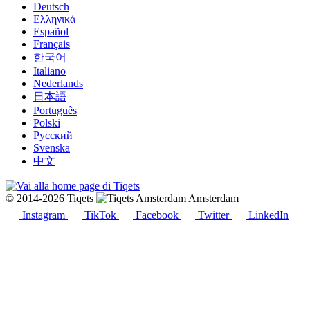
Deutsch
Ελληνικά
Español
Français
한국어
Italiano
Nederlands
日本語
Português
Polski
Русский
Svenska
中文
© 2014-2026 Tiqets
Amsterdam
Instagram
TikTok
Facebook
Twitter
LinkedIn