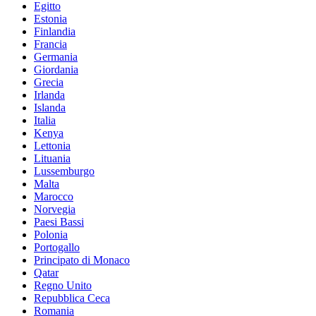
Egitto
Estonia
Finlandia
Francia
Germania
Giordania
Grecia
Irlanda
Islanda
Italia
Kenya
Lettonia
Lituania
Lussemburgo
Malta
Marocco
Norvegia
Paesi Bassi
Polonia
Portogallo
Principato di Monaco
Qatar
Regno Unito
Repubblica Ceca
Romania