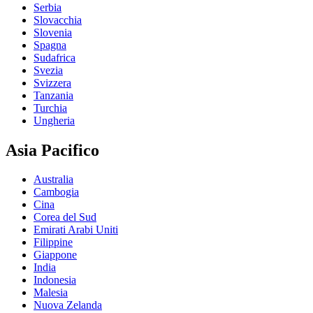
Serbia
Slovacchia
Slovenia
Spagna
Sudafrica
Svezia
Svizzera
Tanzania
Turchia
Ungheria
Asia Pacifico
Australia
Cambogia
Cina
Corea del Sud
Emirati Arabi Uniti
Filippine
Giappone
India
Indonesia
Malesia
Nuova Zelanda