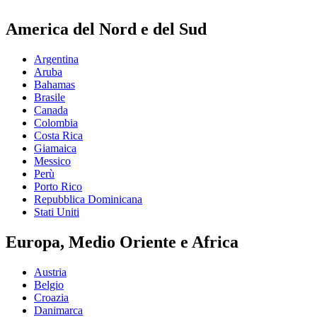
America del Nord e del Sud
Argentina
Aruba
Bahamas
Brasile
Canada
Colombia
Costa Rica
Giamaica
Messico
Perù
Porto Rico
Repubblica Dominicana
Stati Uniti
Europa, Medio Oriente e Africa
Austria
Belgio
Croazia
Danimarca