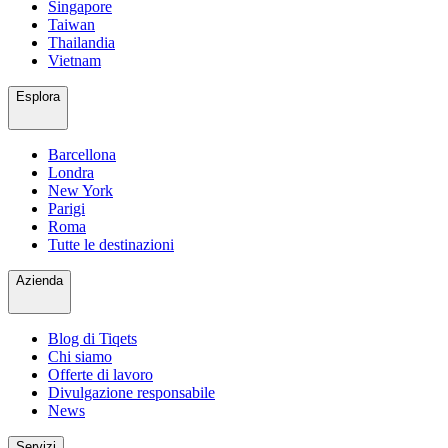
Singapore
Taiwan
Thailandia
Vietnam
Esplora
Barcellona
Londra
New York
Parigi
Roma
Tutte le destinazioni
Azienda
Blog di Tiqets
Chi siamo
Offerte di lavoro
Divulgazione responsabile
News
Servizi