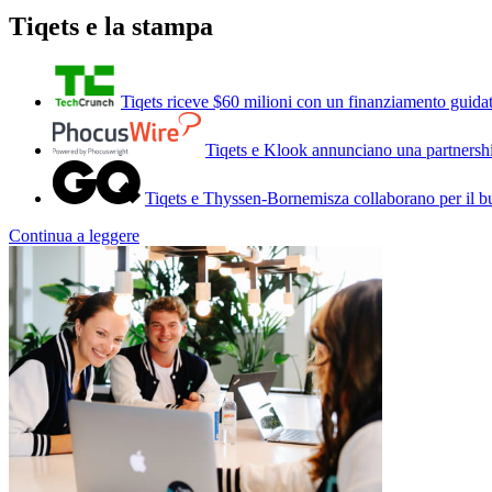
Tiqets e la stampa
Tiqets riceve $60 milioni con un finanziamento guida
Tiqets e Klook annunciano una partnershi
Tiqets e Thyssen-Bornemisza collaborano per il b
Continua a leggere