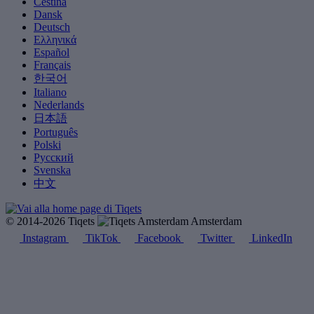
Čeština
Dansk
Deutsch
Ελληνικά
Español
Français
한국어
Italiano
Nederlands
日本語
Português
Polski
Русский
Svenska
中文
© 2014-2026 Tiqets
Amsterdam
Instagram
TikTok
Facebook
Twitter
LinkedIn