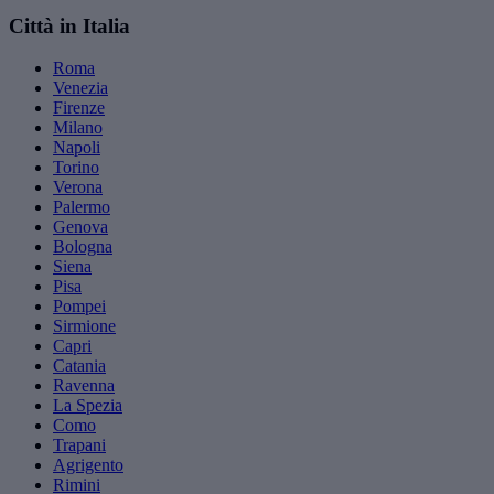
Città in Italia
Roma
Venezia
Firenze
Milano
Napoli
Torino
Verona
Palermo
Genova
Bologna
Siena
Pisa
Pompei
Sirmione
Capri
Catania
Ravenna
La Spezia
Como
Trapani
Agrigento
Rimini