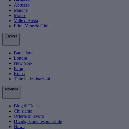
Abruzzo
Marche
Molise
Valle d'Aosta
Friuli Venezia Giulia
Esplora
Barcellona
Londra
New York
Parigi
Roma
Tutte le destinazioni
Azienda
Blog di Tiqets
Chi siamo
Offerte di lavoro
Divulgazione responsabile
News