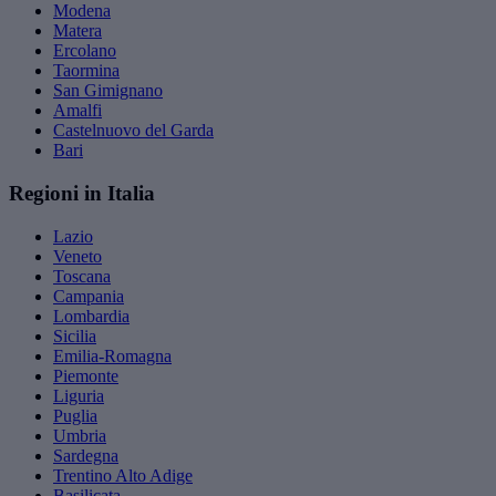
Modena
Matera
Ercolano
Taormina
San Gimignano
Amalfi
Castelnuovo del Garda
Bari
Regioni in Italia
Lazio
Veneto
Toscana
Campania
Lombardia
Sicilia
Emilia-Romagna
Piemonte
Liguria
Puglia
Umbria
Sardegna
Trentino Alto Adige
Basilicata