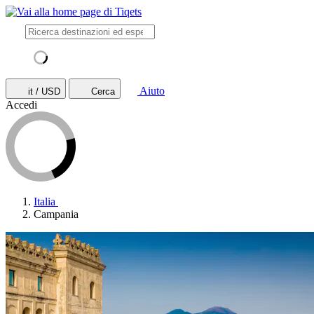
Aiuto
it / USD
Cerca
Accedi
Italia
Campania