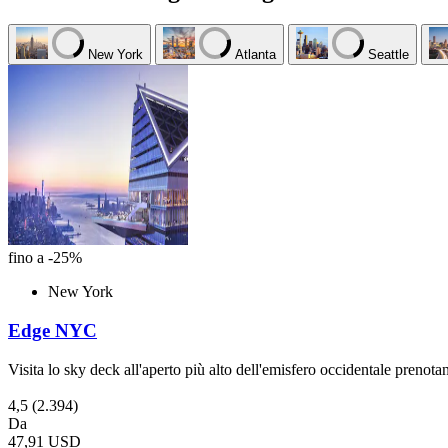
New York
Atlanta
Seattle
fino a -25%
New York
Edge NYC
Visita lo sky deck all'aperto più alto dell'emisfero occidentale preno
4,5
(2.394)
Da
47,91 USD