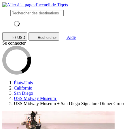
Aide
fr / USD
Rechercher
Se connecter
États-Unis
Californie
San Diego
USS Midway Museum
USS Midway Museum + San Diego Signature Dinner Cruise