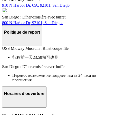
910 N Harbor Dr, CA, 92101, San Diego
San Diego : Dîner-croisière avec buffet
800 N Harbor Dr, 92101, San Diego
Politique de report
USS Midway Museum : Billet coupe-file
行程前一天23:59前可改期
San Diego : Dîner-croisière avec buffet
Перенос возможен не позднее чем за 24 часа до
посещения.
Horaires d'ouverture