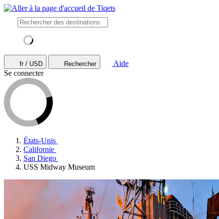
Aide
fr / USD
Rechercher
Se connecter
États-Unis
Californie
San Diego
USS Midway Museum