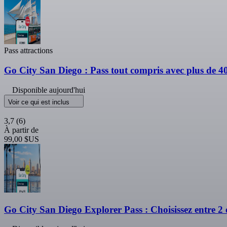
Pass attractions
Go City San Diego : Pass tout compris avec plus de 40
Disponible aujourd'hui
Voir ce qui est inclus
3,7
(6)
À partir de
99,00 $US
Go City San Diego Explorer Pass : Choisissez entre 2 e