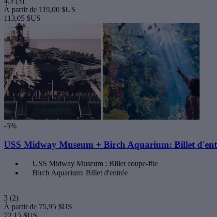
4,3
(3)
À partir de
119,00 $US
113,05 $US
-5%
USS Midway Museum + Birch Aquarium: Billet d'ent
USS Midway Museum : Billet coupe-file
Birch Aquarium: Billet d'entrée
3
(2)
À partir de
75,95 $US
72,15 $US