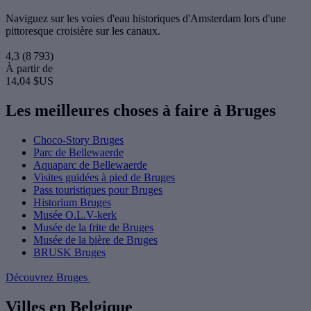
Naviguez sur les voies d'eau historiques d'Amsterdam lors d'une
pittoresque croisière sur les canaux.
4,3
(8 793)
À partir de
14,04 $US
Les meilleures choses à faire à Bruges
Choco-Story Bruges
Parc de Bellewaerde
Aquaparc de Bellewaerde
Visites guidées à pied de Bruges
Pass touristiques pour Bruges
Historium Bruges
Musée O.L.V-kerk
Musée de la frite de Bruges
Musée de la bière de Bruges
BRUSK Bruges
Découvrez Bruges
Villes en Belgique