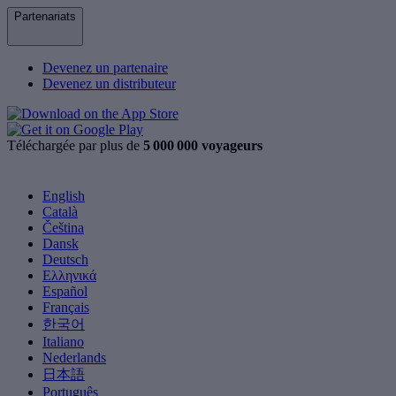
Partenariats
Devenez un partenaire
Devenez un distributeur
Téléchargée par plus de
5 000 000 voyageurs
English
Català
Čeština
Dansk
Deutsch
Ελληνικά
Español
Français
한국어
Italiano
Nederlands
日本語
Português