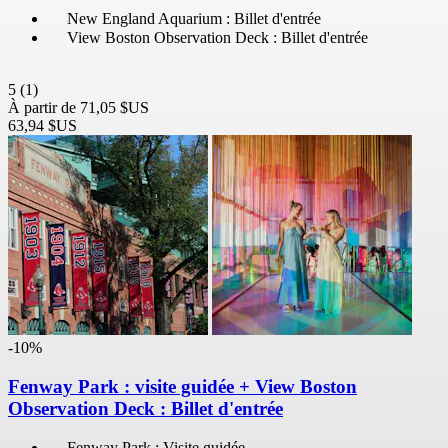
New England Aquarium : Billet d'entrée
View Boston Observation Deck : Billet d'entrée
5
(1)
À partir de
71,05 $US
63,94 $US
-10%
Fenway Park : visite guidée + View Boston
Observation Deck : Billet d'entrée
Fenway Park : Visite guidée