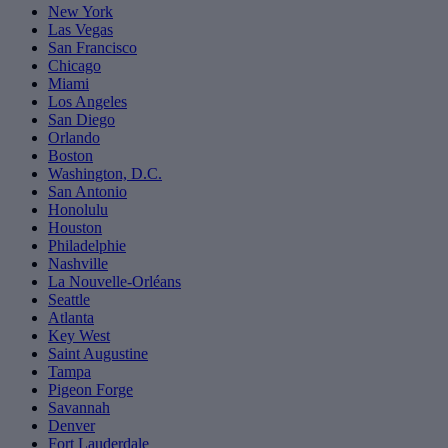
New York
Las Vegas
San Francisco
Chicago
Miami
Los Angeles
San Diego
Orlando
Boston
Washington, D.C.
San Antonio
Honolulu
Houston
Philadelphie
Nashville
La Nouvelle-Orléans
Seattle
Atlanta
Key West
Saint Augustine
Tampa
Pigeon Forge
Savannah
Denver
Fort Lauderdale