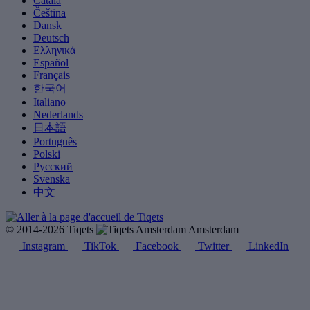
Català
Čeština
Dansk
Deutsch
Ελληνικά
Español
Français
한국어
Italiano
Nederlands
日本語
Português
Polski
Русский
Svenska
中文
© 2014-2026 Tiqets
Amsterdam
Instagram
TikTok
Facebook
Twitter
LinkedIn