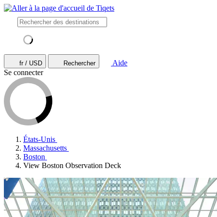
Aide
fr / USD
Rechercher
Se connecter
États-Unis
Massachusetts
Boston
View Boston Observation Deck