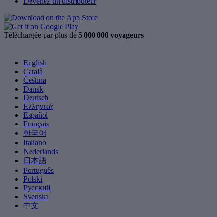
Devenez un distributeur
Téléchargée par plus de
5 000 000 voyageurs
English
Català
Čeština
Dansk
Deutsch
Ελληνικά
Español
Français
한국어
Italiano
Nederlands
日本語
Português
Polski
Русский
Svenska
中文