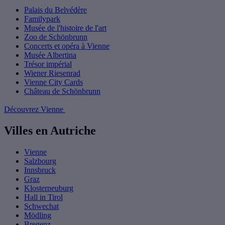
Palais du Belvédère
Familypark
Musée de l'histoire de l'art
Zoo de Schönbrunn
Concerts et opéra à Vienne
Musée Albertina
Trésor impérial
Wiener Riesenrad
Vienne City Cards
Château de Schönbrunn
Découvrez Vienne
Villes en Autriche
Vienne
Salzbourg
Innsbruck
Graz
Klosterneuburg
Hall in Tirol
Schwechat
Mödling
Bregenz