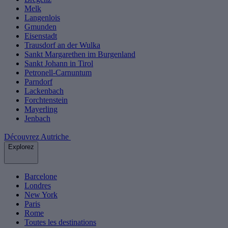
Melk
Langenlois
Gmunden
Eisenstadt
Trausdorf an der Wulka
Sankt Margarethen im Burgenland
Sankt Johann in Tirol
Petronell-Carnuntum
Parndorf
Lackenbach
Forchtenstein
Mayerling
Jenbach
Découvrez Autriche
Explorez
Barcelone
Londres
New York
Paris
Rome
Toutes les destinations