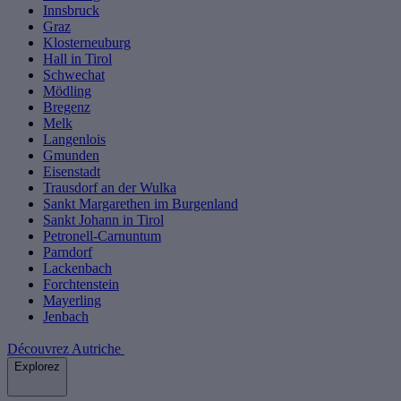
Innsbruck
Graz
Klosterneuburg
Hall in Tirol
Schwechat
Mödling
Bregenz
Melk
Langenlois
Gmunden
Eisenstadt
Trausdorf an der Wulka
Sankt Margarethen im Burgenland
Sankt Johann in Tirol
Petronell-Carnuntum
Parndorf
Lackenbach
Forchtenstein
Mayerling
Jenbach
Découvrez Autriche
Explorez