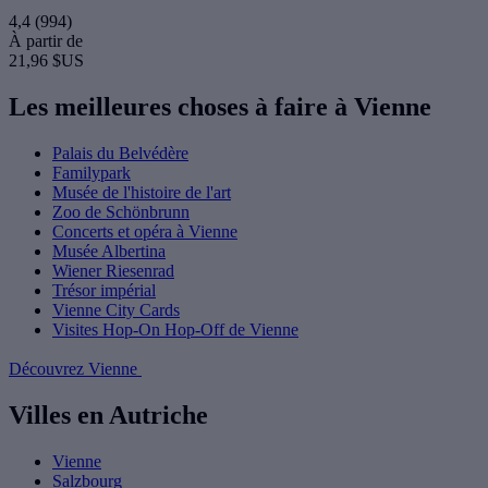
4,4
(994)
À partir de
21,96 $US
Les meilleures choses à faire à Vienne
Palais du Belvédère
Familypark
Musée de l'histoire de l'art
Zoo de Schönbrunn
Concerts et opéra à Vienne
Musée Albertina
Wiener Riesenrad
Trésor impérial
Vienne City Cards
Visites Hop-On Hop-Off de Vienne
Découvrez Vienne
Villes en Autriche
Vienne
Salzbourg