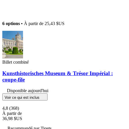
6 options
• À partir de
25,43 $US
Billet combiné
Kunsthistorisches Museum & Trésor Impérial :
coupe-file
Disponible aujourd'hui
Voir ce qui est inclus
4,8
(368)
À partir de
36,98 $US
Recommandé par Tiqets