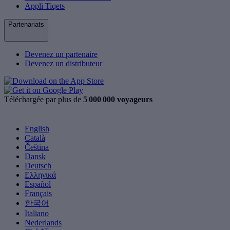
Appli Tiqets
Partenariats
Devenez un partenaire
Devenez un distributeur
Téléchargée par plus de
5 000 000 voyageurs
English
Català
Čeština
Dansk
Deutsch
Ελληνικά
Español
Français
한국어
Italiano
Nederlands