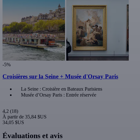
-5%
Croisières sur la Seine + Musée d'Orsay Paris
La Seine : Croisière en Bateaux Parisiens
Musée d’Orsay Paris : Entrée réservée
4,2
(18)
À partir de
35,84 $US
34,05 $US
Évaluations et avis