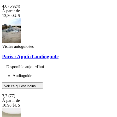
4,6
(5 924)
À partir de
13,30 $US
Visites autoguidées
Paris : Appli d'audioguide
Disponible aujourd'hui
Audioguide
Voir ce qui est inclus
3,7
(77)
À partir de
10,98 $US