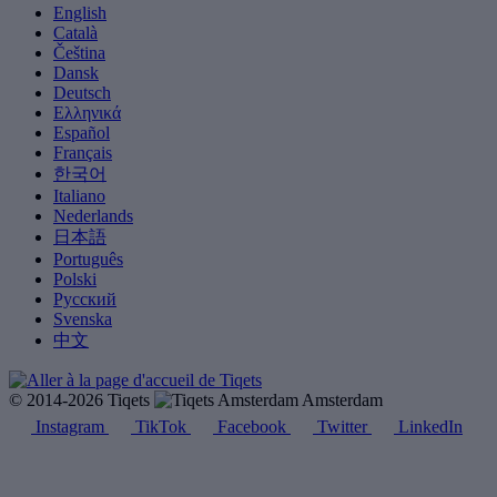
English
Català
Čeština
Dansk
Deutsch
Ελληνικά
Español
Français
한국어
Italiano
Nederlands
日本語
Português
Polski
Русский
Svenska
中文
© 2014-2026 Tiqets
Amsterdam
Instagram
TikTok
Facebook
Twitter
LinkedIn