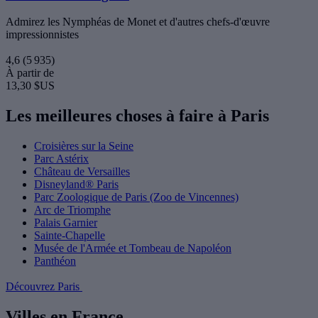
Admirez les Nymphéas de Monet et d'autres chefs-d'œuvre
impressionnistes
4,6
(5 935)
À partir de
13,30 $US
Les meilleures choses à faire à Paris
Croisières sur la Seine
Parc Astérix
Château de Versailles
Disneyland® Paris
Parc Zoologique de Paris (Zoo de Vincennes)
Arc de Triomphe
Palais Garnier
Sainte-Chapelle
Musée de l'Armée et Tombeau de Napoléon
Panthéon
Découvrez Paris
Villes en France