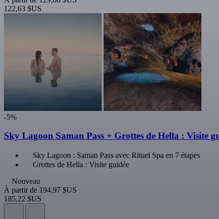
122,63 $US
-5%
Sky Lagoon Saman Pass + Grottes de Hella : Visite g
Sky Lagoon : Saman Pass avec Rituel Spa en 7 étapes
Grottes de Hella : Visite guidée
Nouveau
À partir de
194,97 $US
185,22 $US